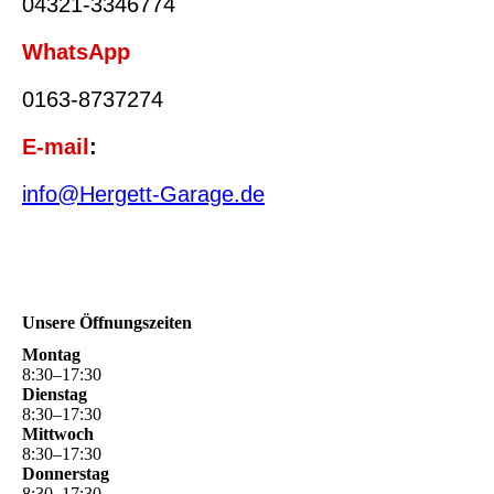
04321-3346774
WhatsApp
0163-8737274
E-mail
:
info@Hergett-Garage.de
Unsere Öffnungszeiten
Montag
8
:
30
–
17
:
30
Dienstag
8
:
30
–
17
:
30
Mittwoch
8
:
30
–
17
:
30
Donnerstag
8
:
30
–
17
:
30